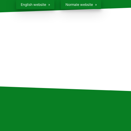
English website
Normale website