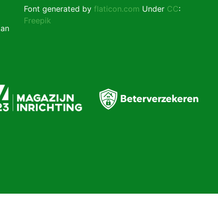
Font generated by
flaticon.com
Under
CC
:
Freepik
kan